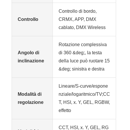
Controllo di bordo,
Controllo
CRMX, APP, DMX
cablato, DMX Wireless
Rotazione complessiva
Angolo di
di 360 &deg;, la testa
inclinazione
della luce può ruotare 15
&deg; sinistra e destra
Lineare/S-curve/espone
Modalità di
nziale/logaritmico/TV;
CC
regolazione
T, HSI, x. Y, GEL, RGBW,
effetto
CCT, HSI, x. Y, GEL, RG