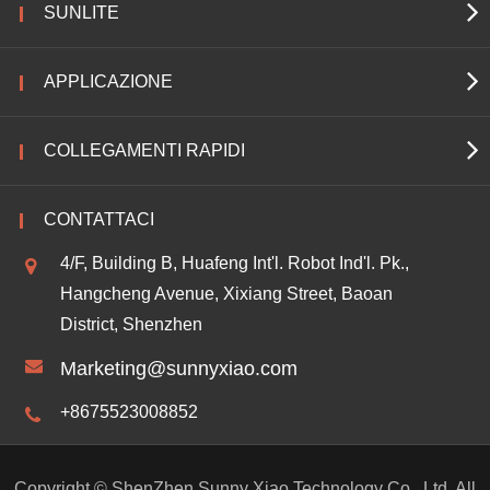
SUNLITE
APPLICAZIONE
COLLEGAMENTI RAPIDI
CONTATTACI
4/F, Building B, Huafeng Int'l. Robot Ind'l. Pk.,
Hangcheng Avenue, Xixiang Street, Baoan
District, Shenzhen
Marketing@sunnyxiao.com
+8675523008852
Copyright ©
ShenZhen Sunny Xiao Technology Co., Ltd.
All