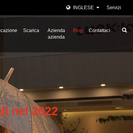
INGLESE
Servizi
English
icazione
Scarica
Azienda
Blog
Contattaci
日本語
azienda
한국어
Español
italiano
العربية
i nel 2022