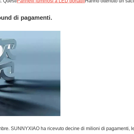
à. Questi
Pannelli luminosi a LED portatili
Hanno ottenuto un sacco
ound di pagamenti.
ttembre. SUNNYXIAO ha ricevuto decine di milioni di pagament