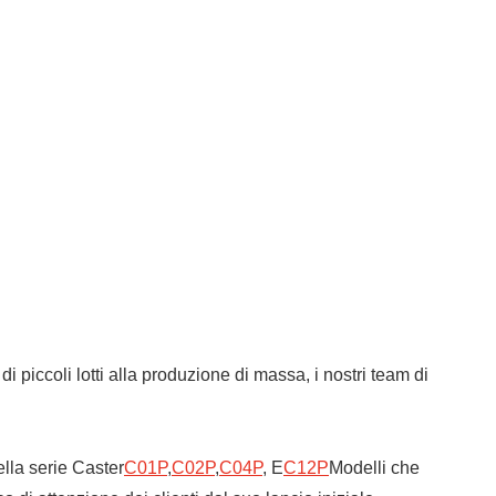
di piccoli lotti alla produzione di massa, i nostri team di
ella serie Caster
C01P
,
C02P
,
C04P
, E
C12P
Modelli che