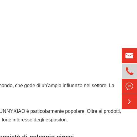



 mondo, che gode di un'ampia influenza nel settore. La

SUNNYXIAO è particolarmente popolare. Oltre ai prodotti,
orte interesse degli espositori.
società di noleggio cinesi