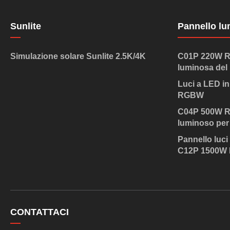
Sunlite
Pannello l
Simulazione solare Sunlite 2.5K/4K
C01P 220W RG
luminosa del
Luci a LED i
RGBW
C04P 500W RG
luminoso per
Pannello luci
C12P 1500W
CONTATTACI