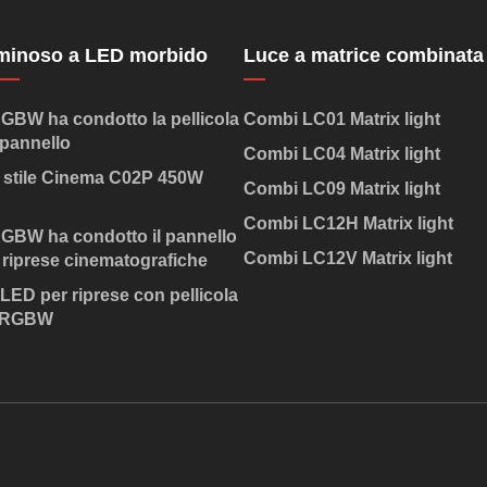
uminoso a LED morbido
Luce a matrice combinata
BW ha condotto la pellicola
Combi LC01 Matrix light
 pannello
Combi LC04 Matrix light
n stile Cinema C02P 450W
Combi LC09 Matrix light
Combi LC12H Matrix light
BW ha condotto il pannello
Combi LC12V Matrix light
 riprese cinematografiche
 LED per riprese con pellicola
 RGBW