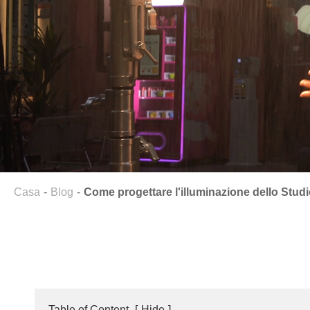
Casa
Blog
Come progettare l'illuminazione dello Stud
Table of Content
[
Hide
]