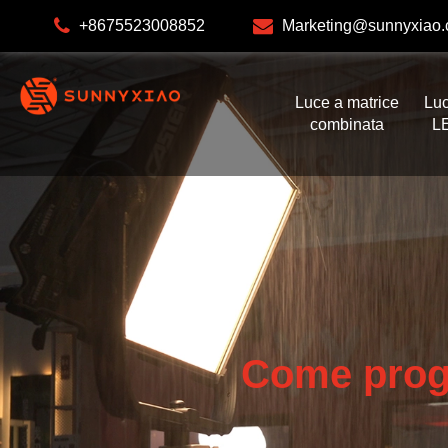
+8675523008852
Marketing@sunnyxiao
Luce a matrice
Lu
combinata
L
Come proge