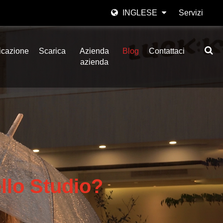
INGLESE
Servizi
English
icazione
Scarica
Azienda
Blog
Contattaci
日本語
azienda
한국어
Español
italiano
العربية
llo Studio?