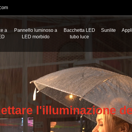
.com
ce a
Pannello luminoso a
Bacchetta LED
Sunlite
Appl
ED
LED morbido
tubo luce
ttare l'illuminazione de